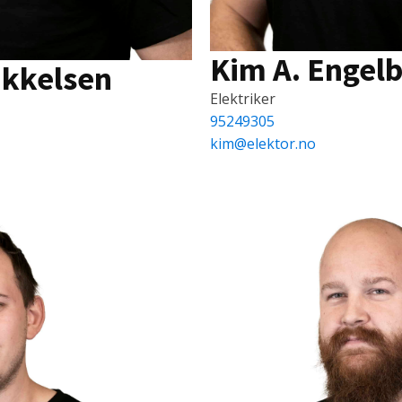
Kim A. Engel
ikkelsen
Elektriker
95249305
kim@elektor.no