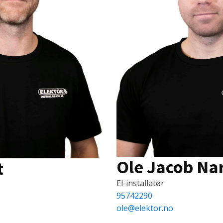
Ole Jacob N
t
El-installatør
95742290
ole@elektor.no