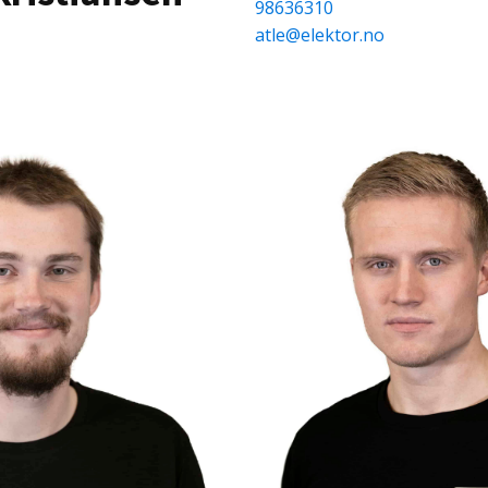
98636310
atle@elektor.no