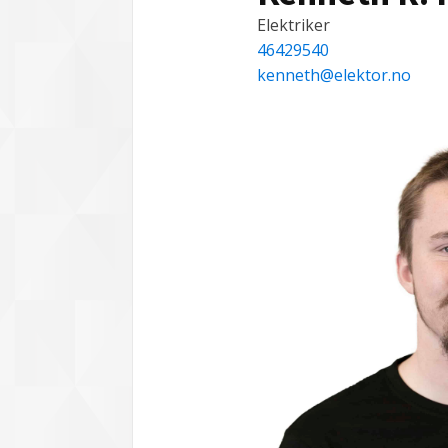
Elektriker
46429540
kenneth@elektor.no