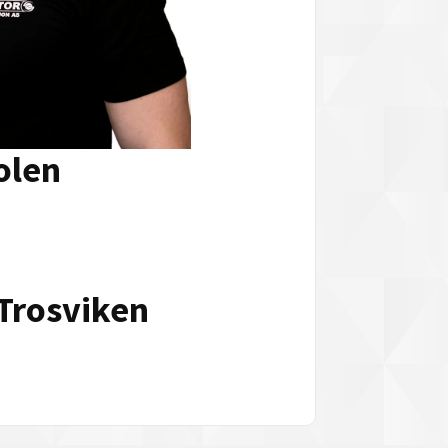
olen
 Trosviken