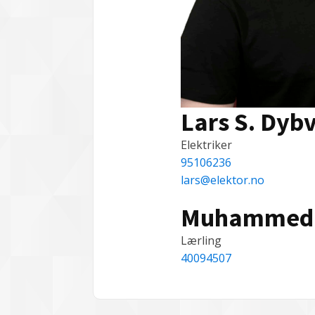
Lars S. Dyb
Elektriker
95106236
lars@elektor.no
Muhammed 
Lærling
40094507