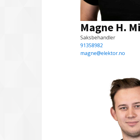
Magne H. M
Saksbehandler
91358982
magne@elektor.no