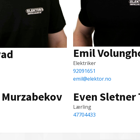
Emil Volungh
vad
Elektriker
92091651
emil@elektor.no
Murzabekov
Even Sletner
Lærling
47704433