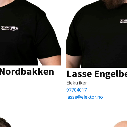
 Nordbakken
Lasse Engelb
Elektriker
97704017
lasse@elektor.no