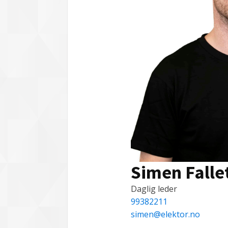
Simen Falle
Daglig leder
99382211
simen@elektor.no