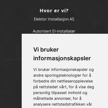
Hvor er vi?
Elektor Installasjon AS
Autorisert El-installatør
Romedalsvegen 18 - 2335 STANGE
Til aktueltsiden
Vi bruker
informasjonskapsler
Kontakt oss
Vi bruker informasjonskapsler og
andre sporingsteknologier for å
Elektor Installasjon AS
forbedre din nettleseropplevelse
på nettstedet vårt, for å vise deg
Telefon:
62 58 21 00
personlig tilpasset innhold og
E-post:
firmapost@elektor.no
målrettede annonser, for å
Til kontaktsiden
analysere nettstedstrafikken vår