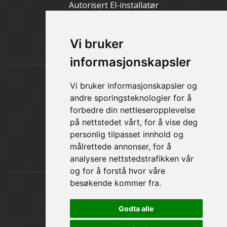
Autorisert El-installatør
Romedalsvegen 18 - 2335 STANGE
Til aktueltsiden
Vi bruker
informasjonskapsler
Kontakt oss
Vi bruker informasjonskapsler og
andre sporingsteknologier for å
Elektor Installasjon AS
forbedre din nettleseropplevelse
på nettstedet vårt, for å vise deg
Telefon:
62 58 21 00
personlig tilpasset innhold og
E-post:
firmapost@elektor.no
målrettede annonser, for å
Til kontaktsiden
analysere nettstedstrafikken vår
og for å forstå hvor våre
besøkende kommer fra.
Lik oss på Facebook
Godta alle